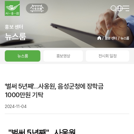
홍보 센터
뉴스룸
/
홍보 센터
/
뉴스룸
뉴스룸
홍보영상
전시회 일정
'벌써 5년째'…사옹원, 음성군청에 장학금
1000만원 기탁
2024-11-04
"벌써 5년째"…사옹원,