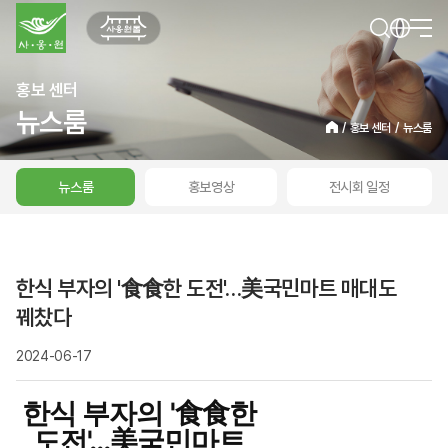
홍보 센터
뉴스룸
/
홍보 센터
/
뉴스룸
뉴스룸
홍보영상
전시회 일정
한식 부자의 '食食한 도전'…美국민마트 매대도
꿰찼다
2024-06-17
한식 부자의 '食食한
도전'…美국민마트