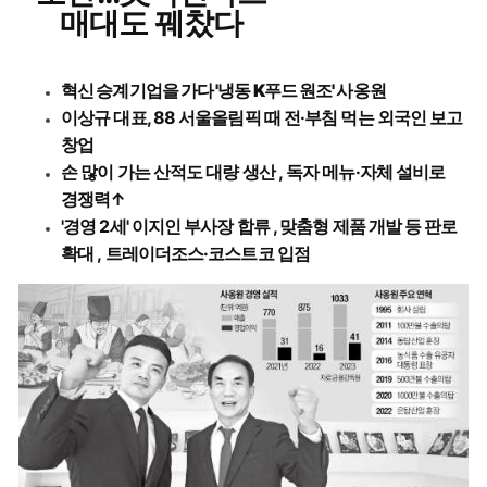
매대도 꿰찼다
혁신 승계기업을 가다
'냉동 K푸드 원조' 사옹원
이상규 대표, 88 서울올림픽 때 전·부침 먹는 외국인 보고
창업
손 많이 가는 산적도 대량 생산 , 독자 메뉴·자체 설비로
경쟁력↑
'경영 2세' 이지인 부사장 합류 , 맞춤형 제품 개발 등 판로
확대 ,
트레이더조스·코스트코 입점