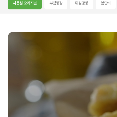
사옹원 오리지널
부침명장
튀김공방
봄단비