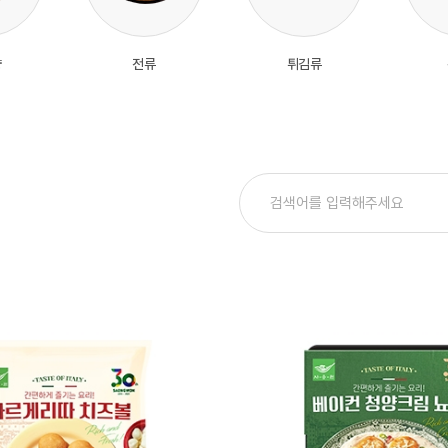
량
전류
튀김류